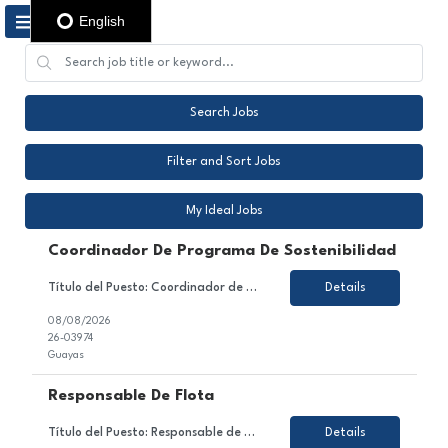
English
Search Jobs
Filter and Sort Jobs
My Ideal Jobs
Coordinador De Programa De Sostenibilidad
Título del Puesto: Coordinador de Programa de Sostenibilidad Ubicación: Guayas Sobre el Puesto Estamos en búsqueda de un Coordinador de Programa de Sostenibilidad para nuestro cliente del sector de producción de cacao. En este rol serás responsable de desarrollar e implementar de un programa de sostenibilidad de la compañía, a través...
Details
08/08/2026
26-03974
Guayas
Responsable De Flota
Título del Puesto: Responsable de flota Ubicación: Quito Tipo de Contrato: Contrato con todos los beneficios de ley Sobre el Puesto Nos encontramos en la búsqueda de un Coordinador/a de Flota Vehicular para gestionar de manera integral la operación de la flota, garantizando su óptimo funcionamiento, cumplimiento de la normativa legal, eficiencia operativa ...
Details