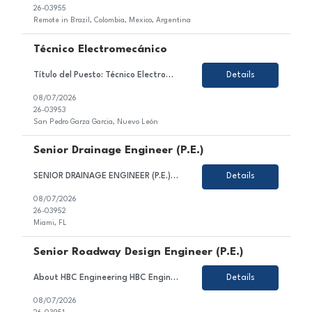
26-03955
Remote in Brazil, Colombia, Mexico, Argentina
Técnico Electromecánico
Título del Puesto: Técnico Electromecánico Ubicación: Nuevo León, Mexico Tipo de Contrato: Permanente Sobre el Puesto Asegurar la continuidad operativa de las líneas de ensamblaje mediante el mantenimiento y atención de sistemas eléctricos, electrónicos, neumáticos e hidráulicos, cumpliendo con los pr...
Details
08/07/2026
26-03953
San Pedro Garza Garcia, Nuevo León
Senior Drainage Engineer (P.E.)
SENIOR DRAINAGE ENGINEER (P.E.) HBC Engineering Company (HBC) is a privately-owned engineering consulting firm based in Miami, Florida, with satellite offices in Broward and Palm Beach County. Our core competencies include civil and transportation engineering, water resources, and traffic engineering. We are seeking a Senior Drainage Engineer. Candidate for this position is expected to...
Details
08/07/2026
26-03952
Miami, FL
Senior Roadway Design Engineer (P.E.)
About HBC Engineering HBC Engineering Company (HBC) is a privately owned engineering consulting firm headquartered in Miami, Florida, with satellite offices in Broward and Palm Beach Counties. Our core practice areas include civil and transportation engineering, water resources, and traffic engineering. HBC is consistently ranked among Florida's leading engineering design firms and continue...
Details
08/07/2026