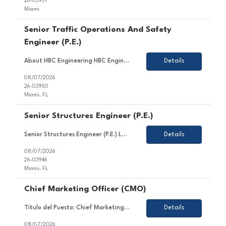
26-03951
Miami
Senior Traffic Operations And Safety
Engineer (P.E.)
About HBC Engineering HBC Engineering Company (HBC) is a privately owned engineering consulting firm headquartered in Miami, Florida, with satellite offices in Broward and Palm Beach Counties. Our core practice areas include civil and transportation engineering, traffic engineering, and water resources. HBC is consistently ranked among Florida's leading engineering firms and offers exceptiona...
Details
08/07/2026
26-03950
Miami, FL
Senior Structures Engineer (P.E.)
Senior Structures Engineer (P.E.) Location: Miami, FL (with offices in Broward and Palm Beach Counties) Job Type: Full-Time About HBC Engineering HBC Engineering Company (HBC) is a privately owned engineering consulting firm headquartered in Miami, Florida, with satellite offices in Broward and Palm Beach Counties. Our core practice areas include civil and transportation enginee...
Details
08/07/2026
26-03946
Miami, FL
Chief Marketing Officer (CMO)
Título del Puesto: Chief Marketing Officer Ubicación: Caracas Tipo de Contrato: Permanente Sobre el Puesto Estamos en búsqueda de un/a líder estratégico/a y creativo/a para unirse al equipo de nuestro cliente en el sector gastronómico. En este rol, serás responsable de liderar la estrategia comercial, el posicionamiento y la reputaci&oac...
Details
08/07/2026