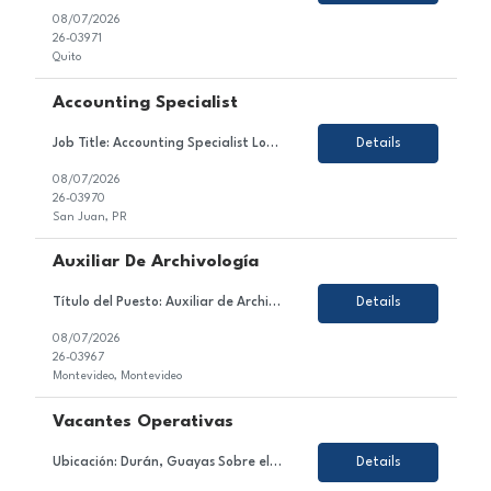
08/07/2026
26-03971
Quito
Accounting Specialist
Job Title: Accounting Specialist Location: PR - ONSITE - no paid parking Employment Type: Temporary About the Role We are looking for a detail-oriented and analytical Accounting Specialist to join our Finance & Accounting team. In this role, you will contribute to managing accounts receivable processes, supporting vendor invoice receipt and coding, maintaining monthly volume report...
Details
08/07/2026
26-03970
San Juan, PR
Auxiliar De Archivología
Título del Puesto: Auxiliar de Archivología Ubicación: Ciudad de la Costa / Barros Blancos / Aeropuerto. Tipo de Contrato: Tercerizado (con posibilidad de incorporación a la empresa) Sobre el Puesto Estamos en búsqueda de un/a Auxiliar de Archivología para incorporarse al equipo de nuestro cliente, una empresa especializada en gestió...
Details
08/07/2026
26-03967
Montevideo, Montevideo
Vacantes Operativas
Ubicación: Durán, Guayas Sobre el Puesto Nos encontramos en la búsqueda de perfiles operativos para una importante empresa del sector acuíClient. La posición tiene como objetivo ejecutar las actividades operativas de la línea de producción, asegurando el correcto funcionamiento de la maquinaria, el cumplimiento de los estándares de cali...
Details