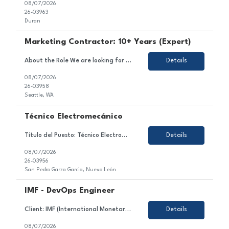
08/07/2026
26-03963
Duran
Marketing Contractor: 10+ Years (Expert)
About the Role We are looking for an experienced and strategic Marketing Contractor to join a dynamic project team. In this role, you will contribute to executing marketing strategies and campaigns, developing and implementing marketing plans, and managing content across various channels. Responsibilities Support the execution of marketing strategies and campaigns. Assist in the deve...
Details
08/07/2026
26-03958
Seattle, WA
Técnico Electromecánico
Título del Puesto: Técnico Electromecánico Ubicación: Nuevo León, Mexico Tipo de Contrato: Permanente Sobre el Puesto Estamos en búsqueda de un/a motivado/a y orientado/a al detalle para unirse al equipo de nuestro cliente en el sector de la industria automotriz. En este rol, serás responsable de asegurar la continuidad de opera...
Details
08/07/2026
26-03956
San Pedro Garza Garcia, Nuevo León
IMF - DevOps Engineer
Client: IMF (International Monetary Fund) Role: DevOps Engineer (Azure) Duration: 6 month+ (high likelihood to extend) Location: Brazil, Colombia, Mexico, Argentina- 100% remote Working Hours: EST Rate: 23hr Equipment: SGF provides Top Skills: Azure DevOps Kubernetes AI experience/exposure Job Description: DevOps Engineer supporting delivery, deployment,...
Details
08/07/2026