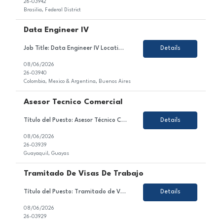
26-03942
Brasilia, Federal District
Data Engineer IV
Job Title: Data Engineer IV Location: Colombia, Mexico or Argentina Employment Type: Contract About the Role We are looking for a highly skilled Data Engineer to join our client's team in the technology sector. In this role, you will contribute to the design, development, testing, and optimization of enterprise data solutions within the Azure ecosystem. You will be responsible for ...
Details
08/06/2026
26-03940
Colombia, Mexico & Argentina, Buenos Aires
Asesor Tecnico Comercial
Título del Puesto: Asesor Técnico Comercial Ubicación: Quito Tipo de Contrato: Contrato con todos los beneficios de ley Sobre el Puesto Nos encontramos en la búsqueda de un Asesor Técnico Comercial para brindar atención y asesoría a clientes a través de los diferentes canales autorizados, garantizando una experiencia de servicio de excele...
Details
08/06/2026
26-03939
Guayaquil, Guayas
Tramitado De Visas De Trabajo
Título del Puesto: Tramitado de Visas de Trabajo Ubicación: Bogotá D.C. Tipo de Contrato: Temporal, obra o labor Sobre el Puesto Estamos en búsqueda de un/a profesional motivado/a y orientado/a al detalle para unirse al equipo de nuestro cliente en el sector de gestión de visas. En este rol, serás responsable de gestionar, coordinar y ...
Details
08/06/2026
26-03929