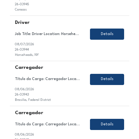
26-03945
Caracas
Driver
Job Title: Driver Location: Horseheads, NY Employment Type: Contract About the Role We are looking for a dedicated and safety-conscious professional to join our client's team in the transportation sector. In this role, you will contribute to ensuring the safe and timely transportation of goods and/or passengers, maintaining vehicle condition, and complying with all traffic law...
Details
08/07/2026
26-03944
Horseheads, NY
Carregador
Título do Cargo: Carregador Localização: Brasilia DF Tipo de Contrato: CLT Sobre a Vaga Estamos em busca de um(a) Carregador para atuar no setor de Produção / Ensacagem e Carregamento de nosso cliente. Esse(a) profissional será responsável por realizar o carregamento manual de sacos de cimento nos caminhões, seguindo a programa&c...
Details
08/06/2026
26-03943
Brasilia, Federal District
Carregador
Título do Cargo: Carregador Localização: Brasilia DF Tipo de Contrato: CLT Sobre a Vaga Estamos em busca de um(a) Carregador para atuar no setor de Produção / Ensacagem e Carregamento de nosso cliente. Esse(a) profissional será responsável por realizar o carregamento manual de sacos de cimento nos caminhões, seguindo a programa&c...
Details
08/06/2026